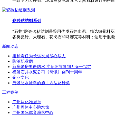
一款专为大理石、玻璃马赛克及其它天然石材设计的粉白
瓷砖粘结剂系列
“石井”牌瓷砖粘结剂是采用优质石井水泥、精选细骨料
各类瓷砖、大理石、花岗石和马赛克等材料；适用于混凝
新闻动态
担起责任为长远发展尽心尽力
防治职业病
新房老房要做防水 注意细节做到万无一“湿”
祝贺石井水泥公司《简讯》创刊十周年
企业文化
浅谈防水涂料的施工方法及种类
工程案例
广州从化雅居乐
广州奥体中心跳水馆
广州国际体育演艺中心