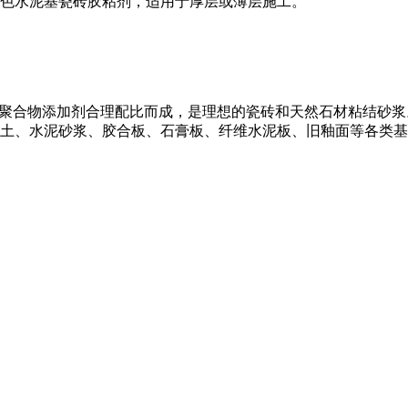
色水泥基瓷砖胶粘剂，适用于厚层或薄层施工。
及聚合物添加剂合理配比而成，是理想的瓷砖和天然石材粘结砂
土、水泥砂浆、胶合板、石膏板、纤维水泥板、旧釉面等各类基