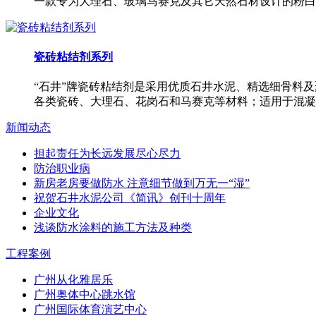
一款专为大理石、玻璃马赛克及其它天然石材设计的粉白
瓷砖粘结剂系列
“石井”牌瓷砖粘结剂是采用优质石井水泥、精选细骨料
各类瓷砖、大理石、花岗石和马赛克等材料；适用于混凝
新闻动态
担起责任为长远发展尽心尽力
防治职业病
新房老房要做防水 注意细节做到万无一“湿”
祝贺石井水泥公司《简讯》创刊十周年
企业文化
浅谈防水涂料的施工方法及种类
工程案例
广州从化雅居乐
广州奥体中心跳水馆
广州国际体育演艺中心