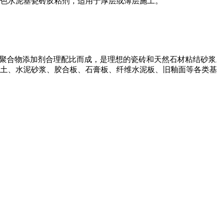
色水泥基瓷砖胶粘剂，适用于厚层或薄层施工。
及聚合物添加剂合理配比而成，是理想的瓷砖和天然石材粘结砂
土、水泥砂浆、胶合板、石膏板、纤维水泥板、旧釉面等各类基