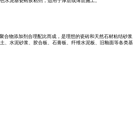
色水泥基瓷砖胶粘剂，适用于厚层或薄层施工。
及聚合物添加剂合理配比而成，是理想的瓷砖和天然石材粘结砂
土、水泥砂浆、胶合板、石膏板、纤维水泥板、旧釉面等各类基