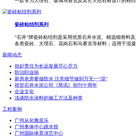
一款专为大理石、玻璃马赛克及其它天然石材设计的粉白
瓷砖粘结剂系列
“石井”牌瓷砖粘结剂是采用优质石井水泥、精选细骨料
各类瓷砖、大理石、花岗石和马赛克等材料；适用于混凝
新闻动态
担起责任为长远发展尽心尽力
防治职业病
新房老房要做防水 注意细节做到万无一“湿”
祝贺石井水泥公司《简讯》创刊十周年
企业文化
浅谈防水涂料的施工方法及种类
工程案例
广州从化雅居乐
广州奥体中心跳水馆
广州国际体育演艺中心