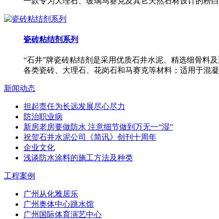
一款专为大理石、玻璃马赛克及其它天然石材设计的粉白
瓷砖粘结剂系列
“石井”牌瓷砖粘结剂是采用优质石井水泥、精选细骨料
各类瓷砖、大理石、花岗石和马赛克等材料；适用于混凝
新闻动态
担起责任为长远发展尽心尽力
防治职业病
新房老房要做防水 注意细节做到万无一“湿”
祝贺石井水泥公司《简讯》创刊十周年
企业文化
浅谈防水涂料的施工方法及种类
工程案例
广州从化雅居乐
广州奥体中心跳水馆
广州国际体育演艺中心