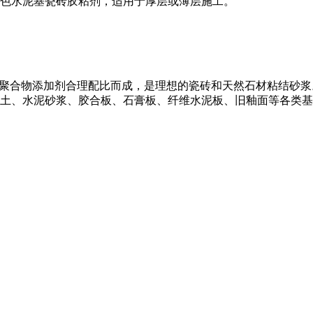
色水泥基瓷砖胶粘剂，适用于厚层或薄层施工。
及聚合物添加剂合理配比而成，是理想的瓷砖和天然石材粘结砂
土、水泥砂浆、胶合板、石膏板、纤维水泥板、旧釉面等各类基