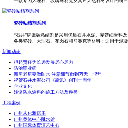
一款专为大理石、玻璃马赛克及其它天然石材设计的粉白
瓷砖粘结剂系列
“石井”牌瓷砖粘结剂是采用优质石井水泥、精选细骨料
各类瓷砖、大理石、花岗石和马赛克等材料；适用于混凝
新闻动态
担起责任为长远发展尽心尽力
防治职业病
新房老房要做防水 注意细节做到万无一“湿”
祝贺石井水泥公司《简讯》创刊十周年
企业文化
浅谈防水涂料的施工方法及种类
工程案例
广州从化雅居乐
广州奥体中心跳水馆
广州国际体育演艺中心