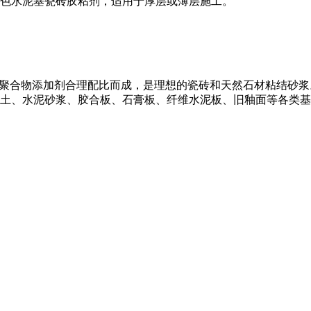
色水泥基瓷砖胶粘剂，适用于厚层或薄层施工。
及聚合物添加剂合理配比而成，是理想的瓷砖和天然石材粘结砂
土、水泥砂浆、胶合板、石膏板、纤维水泥板、旧釉面等各类基