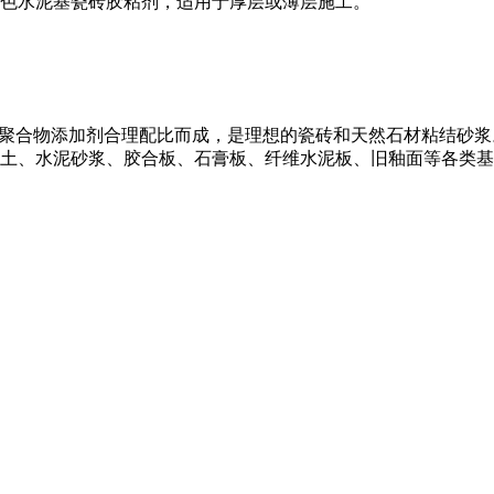
色水泥基瓷砖胶粘剂，适用于厚层或薄层施工。
及聚合物添加剂合理配比而成，是理想的瓷砖和天然石材粘结砂
土、水泥砂浆、胶合板、石膏板、纤维水泥板、旧釉面等各类基