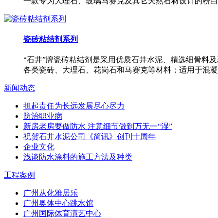
一款专为大理石、玻璃马赛克及其它天然石材设计的粉白
瓷砖粘结剂系列
“石井”牌瓷砖粘结剂是采用优质石井水泥、精选细骨料
各类瓷砖、大理石、花岗石和马赛克等材料；适用于混凝
新闻动态
担起责任为长远发展尽心尽力
防治职业病
新房老房要做防水 注意细节做到万无一“湿”
祝贺石井水泥公司《简讯》创刊十周年
企业文化
浅谈防水涂料的施工方法及种类
工程案例
广州从化雅居乐
广州奥体中心跳水馆
广州国际体育演艺中心