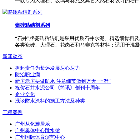
一款专为大理石、玻璃马赛克及其它天然石材设计的粉白
瓷砖粘结剂系列
“石井”牌瓷砖粘结剂是采用优质石井水泥、精选细骨料
各类瓷砖、大理石、花岗石和马赛克等材料；适用于混凝
新闻动态
担起责任为长远发展尽心尽力
防治职业病
新房老房要做防水 注意细节做到万无一“湿”
祝贺石井水泥公司《简讯》创刊十周年
企业文化
浅谈防水涂料的施工方法及种类
工程案例
广州从化雅居乐
广州奥体中心跳水馆
广州国际体育演艺中心