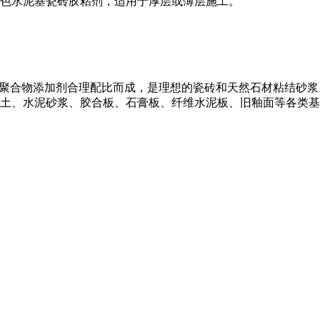
色水泥基瓷砖胶粘剂，适用于厚层或薄层施工。
及聚合物添加剂合理配比而成，是理想的瓷砖和天然石材粘结砂
土、水泥砂浆、胶合板、石膏板、纤维水泥板、旧釉面等各类基