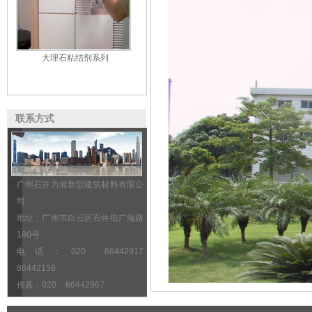
大理石粘结剂系列
联系方式
广州石井力展新型建筑材料有限公
司
地址：广州市白云区石井街广海路
180号
电话：020 86442917
86442156
传真：020 86442367