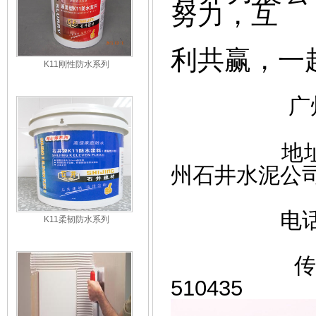
努力，互
利共
赢，一
K11刚性防水系列
广
地址：广州
州石井水泥公
电话：(020)
K11柔韧防水系列
传真：(02
510435