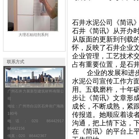
石井水泥公司《简讯》
石井《简讯》从开办
大理石粘结剂系列
从版面的更新到刊载
怀，反映了石井企业
企业管理，工艺技术
联系方式
占有重要位置，是石
企业的发展和进步，
水泥公司宣传工作方
用。五载磨杵，十年
广州石井力展新型建筑材料有限公
步让《简讯》文章形成
司
成长，不断成熟，紧
地址：广州市白云区石井街广海路
传报道。她顺应着读
180号
电话：020 86442917
沟通，把上情下达，
86442156
在《简讯》的平台上
传真：020 86442367